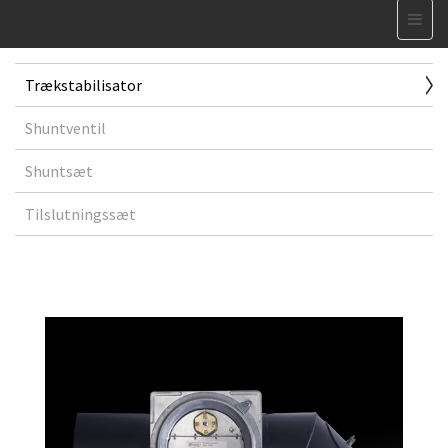
Trækstabilisator
Shuntventil
Shuntsæt
Tilslutningssæt