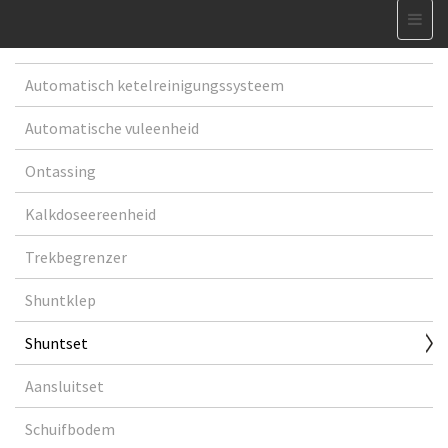
Automatisch ketelreinigungssysteem
Automatische vuleenheid
Ontassing
Kalkdoseereenheid
Trekbegrenzer
Shuntklep
Shuntset
Aansluitset
Schuifbodem