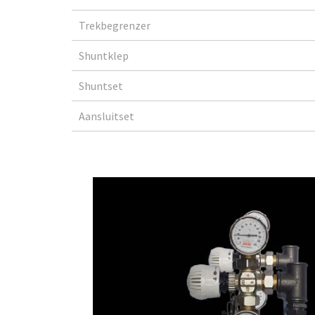
Trekbegrenzer
Shuntklep
Shuntset
Aansluitset