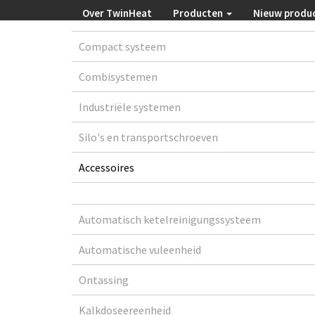
Over TwinHeat
Producten
Nieuw produ
Compact systeem
Combisystemen
Industriële systemen
Silo's en transportschroeven
Accessoires
Automatisch ketelreinigungssysteem
Automatische vuleenheid
Ontassing
Kalkdoseereenheid