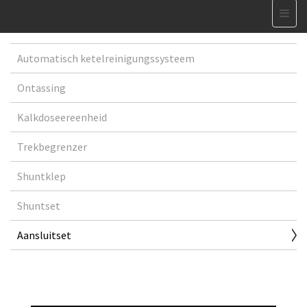
Automatisch ketelreinigungssysteem
Ontassing
Kalkdoseereenheid
Trekbegrenzer
Shuntklep
Shuntset
Aansluitset