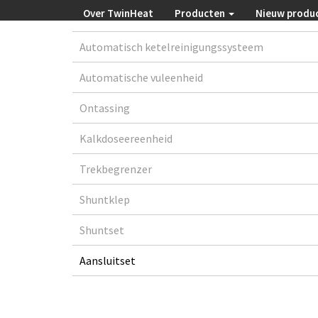
Over TwinHeat
Producten
Nieuw produ
Automatisch ketelreinigungssysteem
Automatische vuleenheid
Ontassing
Kalkdoseereenheid
Trekbegrenzer
Shuntklep
Shuntset
Aansluitset