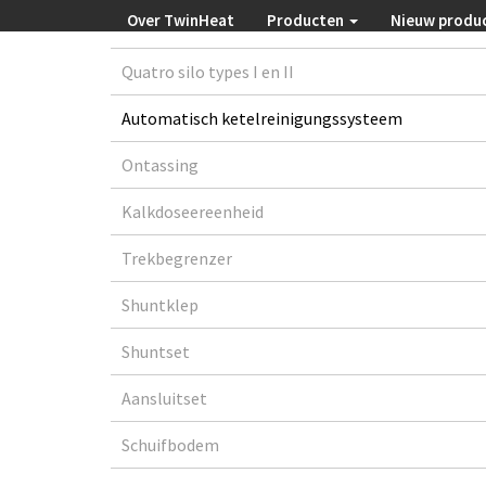
Over TwinHeat
Producten
Nieuw produ
Quatro silo types I en II
Automatisch ketelreinigungssysteem
Ontassing
Kalkdoseereenheid
Trekbegrenzer
Shuntklep
Shuntset
Aansluitset
Schuifbodem