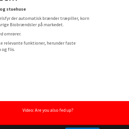
r og stuehuse
lsfyr der automatisk brænder træpiller, korn
 øvrige Biobrændsler på markedet.
d omrører.
le relevante funktioner, herunder faste
og flis.
Video: Are you also fed up?