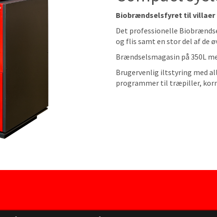
Biobrændselsfyret til villae
Det professionelle Biobrændse
og flis samt en stor del af de
Brændselsmagasin på 350L me
Brugervenlig iltstyring med al
programmer til træpiller, korn 