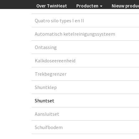
Over TwinHeat
Producten
Nieuw produ
Quatro silo types I en II
Automatisch ketelreinigungssysteem
Ontassing
Kalkdoseereenheid
Trekbegrenzer
Shuntklep
Shuntset
Aansluitset
Schuifbodem