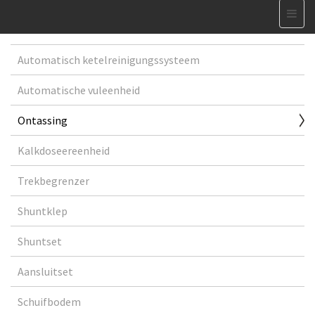
Automatisch ketelreinigungssysteem
Automatische vuleenheid
Ontassing
Kalkdoseereenheid
Trekbegrenzer
Shuntklep
Shuntset
Aansluitset
Schuifbodem