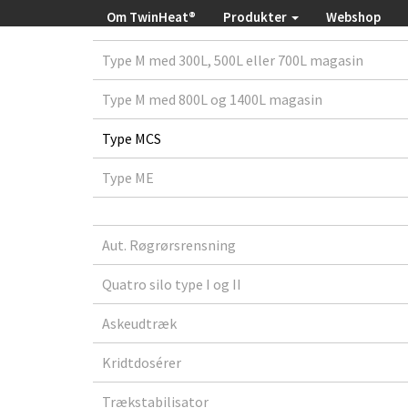
Om TwinHeat®
Produkter
Webshop
Type M med 300L, 500L eller 700L magasin
Type M med 800L og 1400L magasin
Type MCS
Type ME
Aut. Røgrørsrensning
Quatro silo type I og II
Askeudtræk
Kridtdosérer
Trækstabilisator