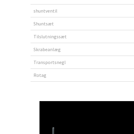
shuntventil
Shuntsæt
Tilslutningssæt
Skrabeanlæg
Transportsnegl
Rotag