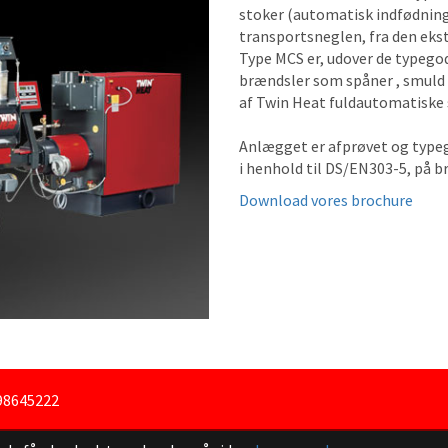
stoker (automatisk indfødnin
transportsneglen, fra den ekste
Type MCS er, udover de typego
brændsler som spåner , smuld 
af Twin Heat fuldautomatiske 
Anlægget er afprøvet og type
i henhold til DS/EN303-5, på b
Download vores brochure
 98645222