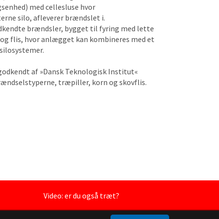
gsenhed) med cellesluse hvor
rne silo, afleverer brændslet i.
dkendte brændsler, bygget til fyring med lette
og flis, hvor anlægget kan kombineres med et
silosystemer.
godkendt af »Dansk Teknologisk Institut«
rændselstyperne, træpiller, korn og skovflis.
Video: er du også træt?