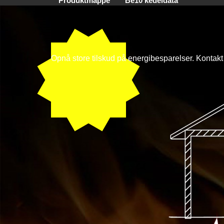
Produktmappe
Be10 kedeldata
Opnå store tilskud på energibesparelser. Konta